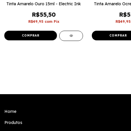
Tinta Amarelo Ouro 15ml - Electric Ink
Tinta Amarelo Ocre 
R$55,50
R$5
R$49,95
com
Pix
R$49,9
Home
Produtos