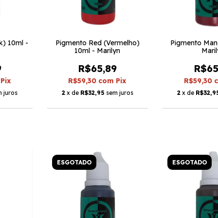
k) 10ml -
Pigmento Red (Vermelho)
Pigmento Mand
10ml - Marilyn
Mari
9
R$65,89
R$65
Pix
R$59,30
com
Pix
R$59,30
 juros
2
x de
R$32,95
sem juros
2
x de
R$32,9
ESGOTADO
ESGOTADO