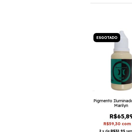
ESGOTADO
Pigmento Iluminado
Marilyn
R$65,8
R$59,30
com
2
x de
R$32,95
sem