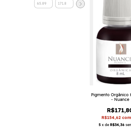
Pigmento Orgânico
- Nuance
R$171,8
R$154,62
co
5
x de
R$34,36
sem