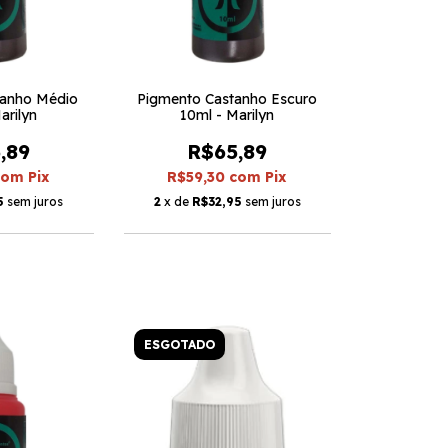
tanho Médio
Pigmento Castanho Escuro
arilyn
10ml - Marilyn
,89
R$65,89
com
Pix
R$59,30
com
Pix
5
sem juros
2
x de
R$32,95
sem juros
ESGOTADO