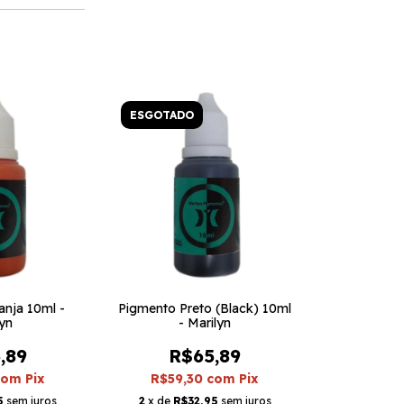
ESGOTADO
anja 10ml -
Pigmento Preto (Black) 10ml
lyn
- Marilyn
,89
R$65,89
com
Pix
R$59,30
com
Pix
5
sem juros
2
x de
R$32,95
sem juros