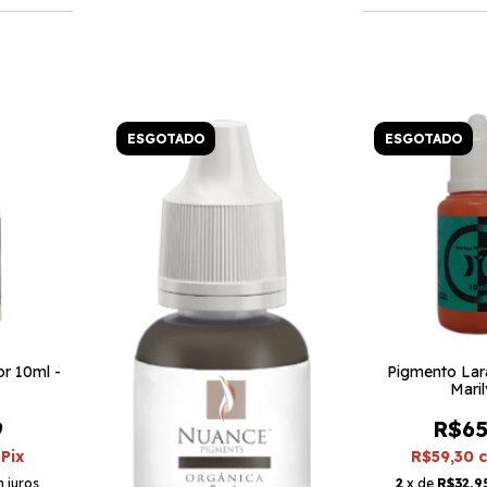
ESGOTADO
ESGOTADO
r 10ml -
Pigmento Lar
Mari
9
R$65
Pix
R$59,30
 juros
2
x de
R$32,9