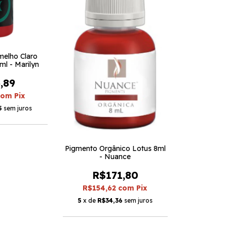
melho Claro
ml - Marilyn
,89
com
Pix
5
sem juros
Pigmento Orgânico Lotus 8ml
- Nuance
R$171,80
R$154,62
com
Pix
5
x de
R$34,36
sem juros