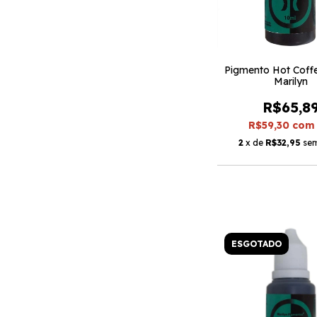
Pigmento Hot Coffe
Marilyn
R$65,8
R$59,30
com
2
x de
R$32,95
sem
ESGOTADO