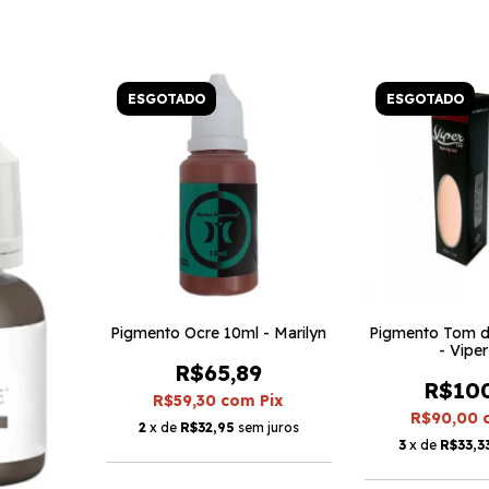
ESGOTADO
ESGOTADO
Pigmento Ocre 10ml - Marilyn
Pigmento Tom d
- Viper
R$65,89
R$10
R$59,30
com
Pix
R$90,00
2
x de
R$32,95
sem juros
3
x de
R$33,3