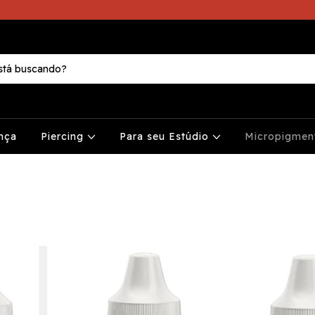
nça
Piercing
Para seu Estúdio
Micropigme