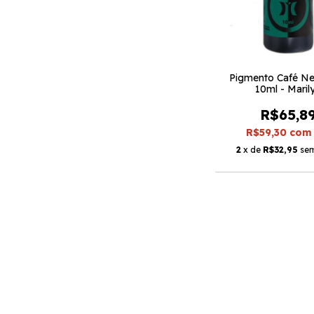
Pigmento Café N
10ml - Maril
R$65,8
R$59,30
com
2
x de
R$32,95
sem