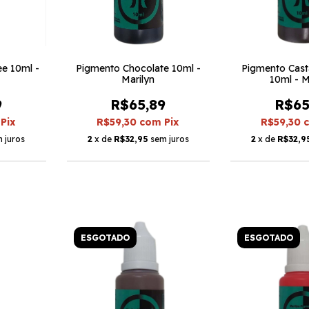
e 10ml -
Pigmento Chocolate 10ml -
Pigmento Cas
Marilyn
10ml - M
9
R$65,89
R$65
Pix
R$59,30
com
Pix
R$59,30
 juros
2
x de
R$32,95
sem juros
2
x de
R$32,9
ESGOTADO
ESGOTADO