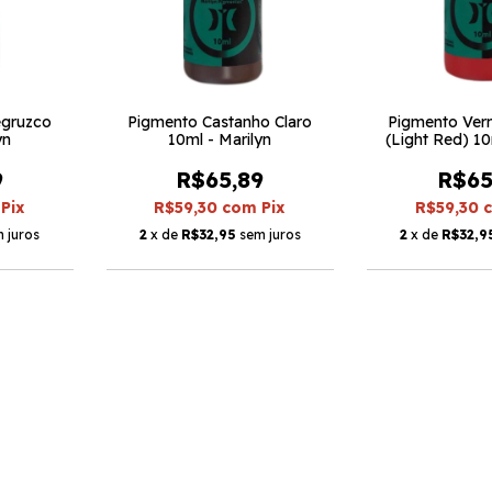
egruzco
Pigmento Castanho Claro
Pigmento Ver
yn
10ml - Marilyn
(Light Red) 10
9
R$65,89
R$65
Pix
R$59,30
com
Pix
R$59,30
 juros
2
x de
R$32,95
sem juros
2
x de
R$32,9