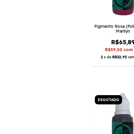
Pigmento Rosa (Pin
Marilyn
R$65,8
R$59,30
com
2
x de
R$32,95
sem
ESGOTADO