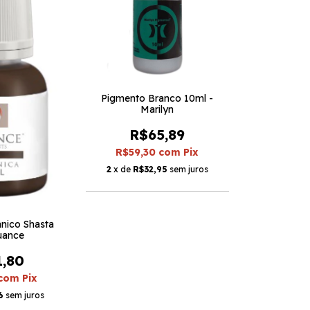
Pigmento Branco 10ml -
Marilyn
R$65,89
R$59,30
com
Pix
2
x de
R$32,95
sem juros
nico Shasta
uance
1,80
com
Pix
6
sem juros