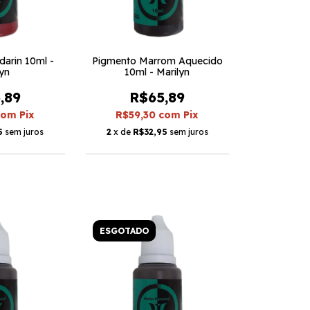
arin 10ml -
Pigmento Marrom Aquecido
lyn
10ml - Marilyn
,89
R$65,89
com
Pix
R$59,30
com
Pix
5
sem juros
2
x de
R$32,95
sem juros
ESGOTADO