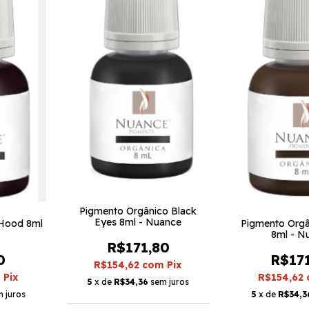
Pigmento Orgânico Black
Eyes 8ml - Nuance
 Hood 8ml
Pigmento Orgâ
8ml - N
R$171,80
0
R$17
R$154,62
com
Pix
m
Pix
R$154,62
5
x de
R$34,36
sem juros
 juros
5
x de
R$34,3