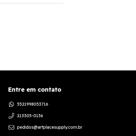
Entre em contato
5521998053716
213305-0136
pedidos@artplacesupply.com.br