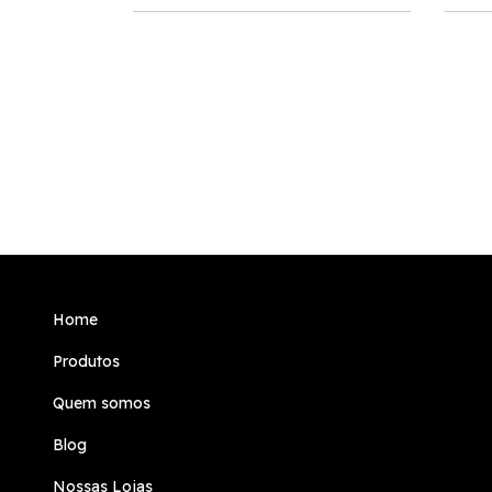
 - Easy Glow
0
Pix
Home
Produtos
Quem somos
Blog
Nossas Lojas