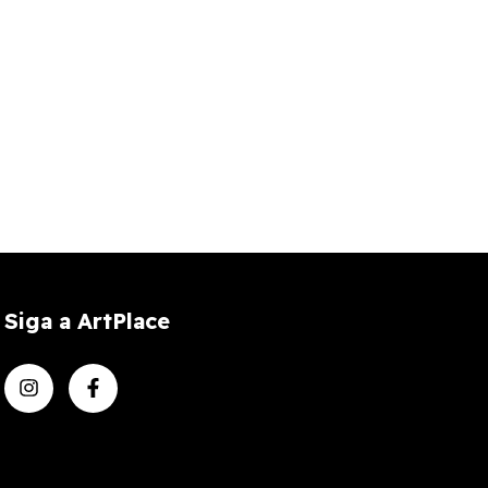
Tinta Preto 
R$
Siga a ArtPlace