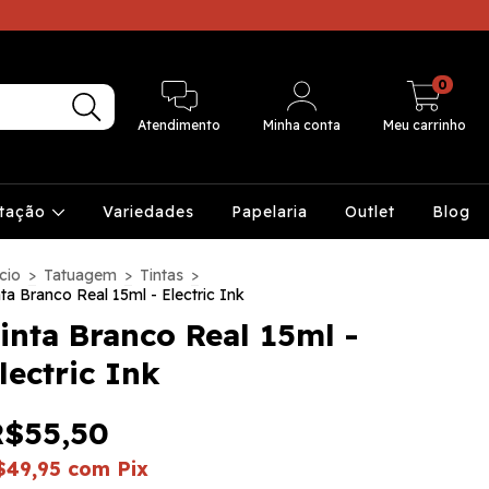
0
Atendimento
Minha conta
Meu carrinho
ntação
Variedades
Papelaria
Outlet
Blog
cio
>
Tatuagem
>
Tintas
>
nta Branco Real 15ml - Electric Ink
inta Branco Real 15ml -
lectric Ink
R$55,50
$49,95
com
Pix