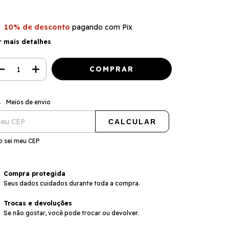
10% de desconto
pagando com Pix
r mais detalhes
ALTERAR CEP
regas para o CEP:
Meios de envio
CALCULAR
o sei meu CEP
Compra protegida
Seus dados cuidados durante toda a compra.
Trocas e devoluções
Se não gostar, você pode trocar ou devolver.