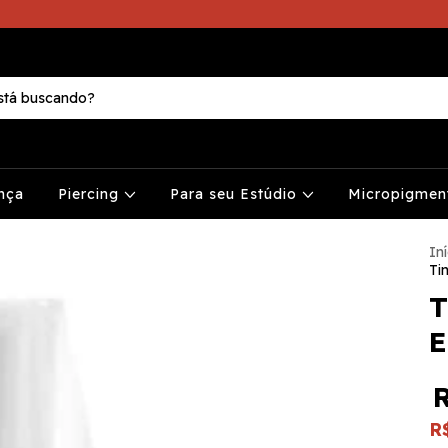
nça
Piercing
Para seu Estúdio
Micropigme
Iní
Ti
T
E
R