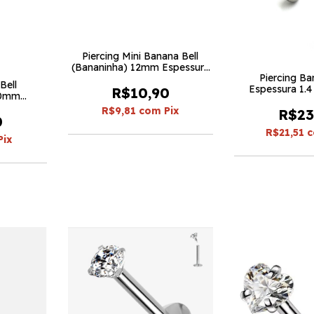
Piercing Mini Banana Bell
(Bananinha) 12mm Espessura
Piercing Ba
1.2 (5 peças)
Bell
Espessura 1.4
R$10,90
40mm
peça
 peças)
R$9,81
com
Pix
R$23
0
R$21,51
Pix