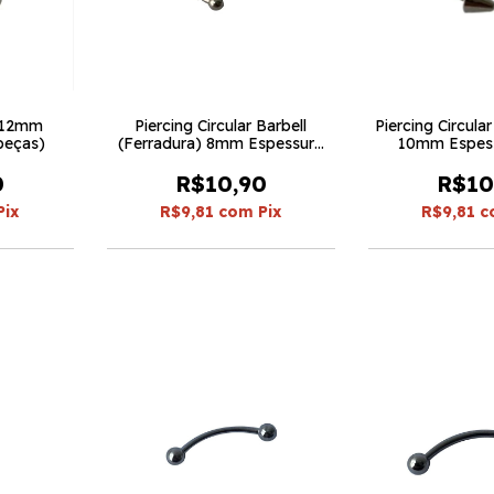
e 12mm
Piercing Circular Barbell
Piercing Circular
 peças)
(Ferradura) 8mm Espessura
10mm Espess
1.2 (5 peças)
peça
0
R$10,90
R$10
Pix
R$9,81
com
Pix
R$9,81
c