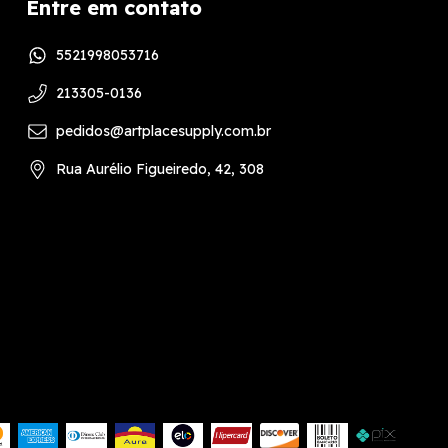
Entre em contato
5521998053716
213305-0136
pedidos@artplacesupply.com.br
Rua Aurélio Figueiredo, 42, 308