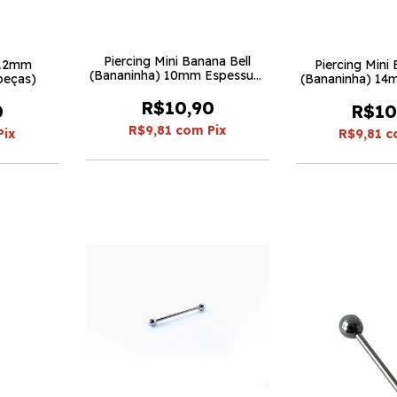
Piercing Mini Banana Bell
 12mm
Piercing Mini 
(Bananinha) 10mm Espessura
 peças)
(Bananinha) 14
1.2 (5 peças)
1.2 (5 p
R$10,90
0
R$10
R$9,81
com
Pix
Pix
R$9,81
c