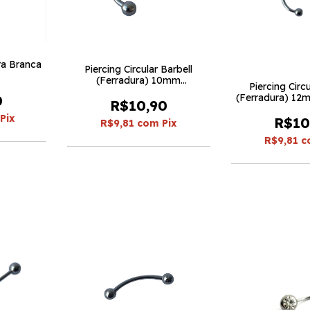
ra Branca
Piercing Circular Barbell
(Ferradura) 10mm
Piercing Circu
Espessura1.2 (5 peças)
(Ferradura) 12
0
R$10,90
1.2 (5 p
Pix
R$10
R$9,81
com
Pix
R$9,81
c