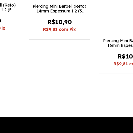
ll (Reto)
Piercing Mini Barbell (Reto)
1.2 (5
14mm Espessura 1.2 (5
peças)
0
R$10,90
Pix
R$9,81
com
Pix
Piercing Mini B
16mm Espess
peça
R$10
R$9,81
c