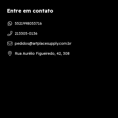
Entre em contato
5521998053716
213305-0136
pedidos@artplacesupply.com.br
Rua Aurélio Figueiredo, 42, 308