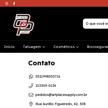
Início
Tatuagem
Cosméticos
Biossegura
Contato
5521998053716
213305-0136
pedidos@artplacesupply.com.br
Rua Aurélio Figueiredo, 42, 308