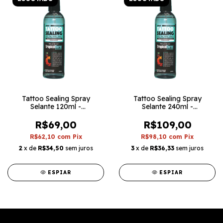
Tattoo Sealing Spray
Tattoo Sealing Spray
Selante 120ml -
Selante 240ml -
TropicalDerm
TropicalDerm
R$69,00
R$109,00
R$62,10
com
Pix
R$98,10
com
Pix
2
x de
R$34,50
sem juros
3
x de
R$36,33
sem juros
ESPIAR
ESPIAR