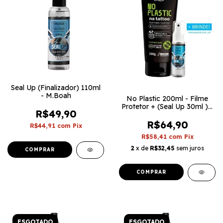
Seal Up (Finalizador) 110ml
- M.Boah
No Plastic 200ml - Filme
Protetor + (Seal Up 30ml ) -
R$49,90
M.Boah
R$64,90
R$44,91
com
Pix
R$58,41
com
Pix
2
x de
R$32,45
sem juros
ESGOTADO
ESGOTADO