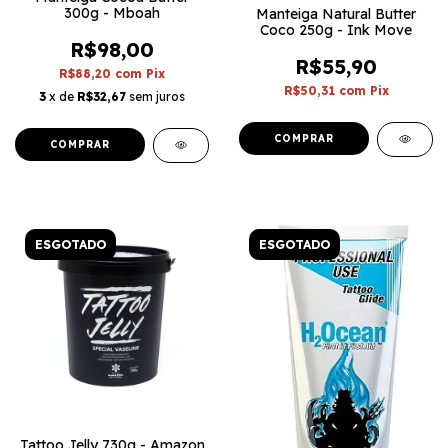
300g - Mboah
Manteiga Natural Butter
Coco 250g - Ink Move
R$98,00
R$55,90
R$88,20
com
Pix
R$50,31
com
Pix
3
x de
R$32,67
sem juros
ESGOTADO
ESGOTADO
Tattoo Jelly 730g - Amazon