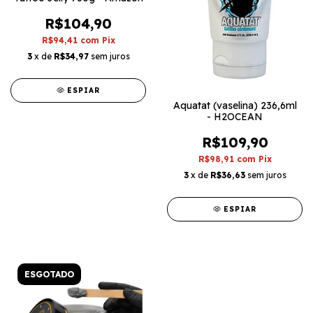
R$104,90
R$94,41
com
Pix
3
x de
R$34,97
sem juros
ESPIAR
Aquatat (vaselina) 236,6ml
- H2OCEAN
R$109,90
R$98,91
com
Pix
3
x de
R$36,63
sem juros
ESPIAR
ESGOTADO