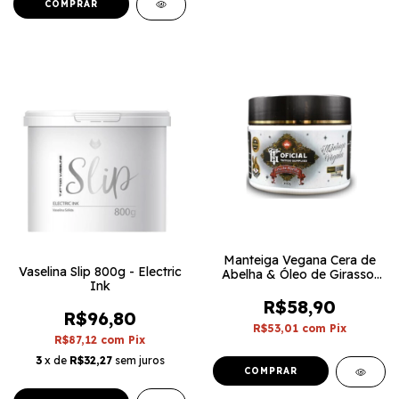
Manteiga Vegana Cera de
Vaselina Slip 800g - Electric
Abelha & Óleo de Girassol
Ink
300g - GT Oficial
R$58,90
R$96,80
R$53,01
com
Pix
R$87,12
com
Pix
3
x de
R$32,27
sem juros