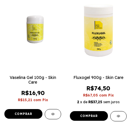
Vaselina Gel 100g - Skin
Fluxogel 900g - Skin Care
Care
R$74,50
R$16,90
R$67,05
com
Pix
R$15,21
com
Pix
2
x de
R$37,25
sem juros