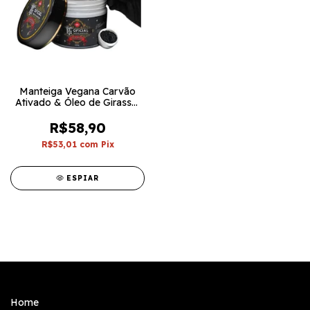
Manteiga Vegana Carvão
Ativado & Óleo de Girassol
300g - GT Oficial
R$58,90
R$53,01
com
Pix
ESPIAR
Home