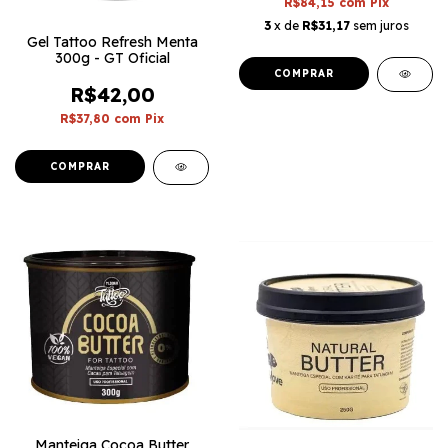
R$84,15
com
Pix
3
x de
R$31,17
sem juros
Gel Tattoo Refresh Menta
300g - GT Oficial
R$42,00
R$37,80
com
Pix
Manteiga Cocoa Butter