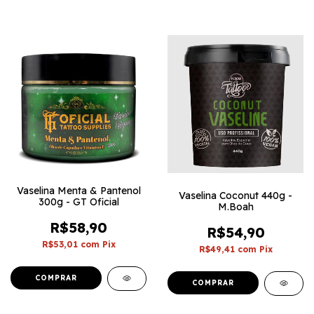
Vaselina Menta & Pantenol
Vaselina Coconut 440g -
300g - GT Oficial
M.Boah
R$58,90
R$54,90
R$53,01
com
Pix
R$49,41
com
Pix