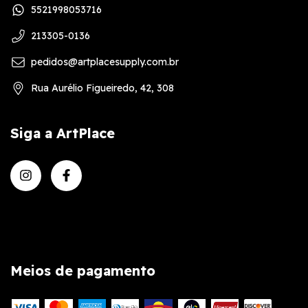
5521998053716
213305-0136
pedidos@artplacesupply.com.br
Rua Aurélio Figueiredo, 42, 308
Siga a ArtPlace
Meios de pagamento