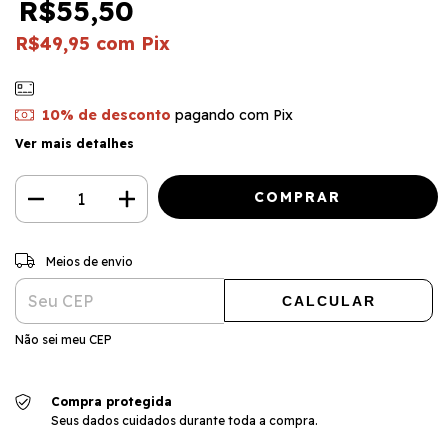
R$55,50
R$49,95
com
Pix
10% de desconto
pagando com Pix
Ver mais detalhes
ALTERAR CEP
Entregas para o CEP:
Meios de envio
CALCULAR
Não sei meu CEP
Compra protegida
Seus dados cuidados durante toda a compra.