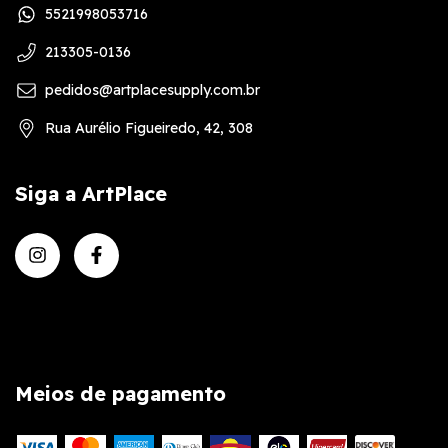
5521998053716
213305-0136
pedidos@artplacesupply.com.br
Rua Aurélio Figueiredo, 42, 308
Siga a ArtPlace
Meios de pagamento