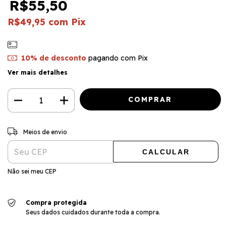
R$55,50
R$49,95
com
Pix
10% de desconto
pagando com Pix
Ver mais detalhes
ALTERAR CEP
Entregas para o CEP:
Meios de envio
CALCULAR
Não sei meu CEP
Compra protegida
Seus dados cuidados durante toda a compra.