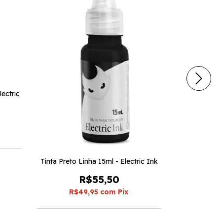
lectric
Tinta Verde 
R$
Tinta Preto Linha 15ml - Electric Ink
R$55,50
R$49,95
com
Pix