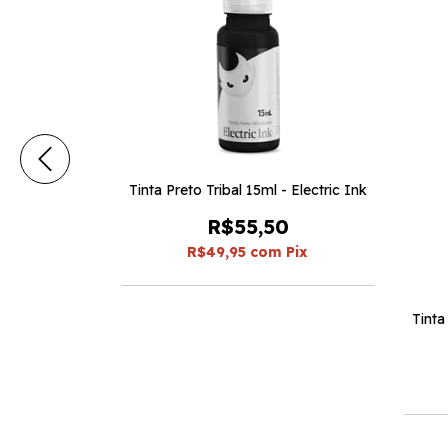
 - Easy Glow
Tinta Preto Tribal 15ml - Electric Ink
0
R$55,50
Pix
R$49,95
com
Pix
Tinta