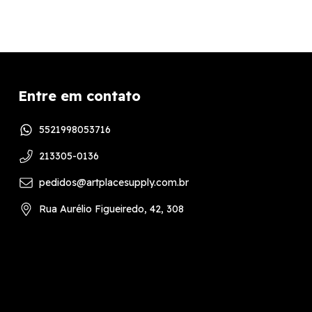
Entre em contato
5521998053716
213305-0136
pedidos@artplacesupply.com.br
Rua Aurélio Figueiredo, 42, 308