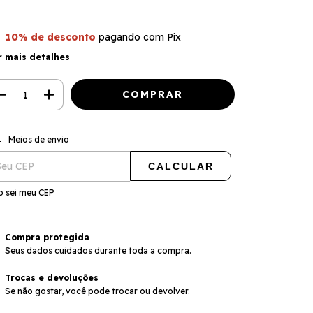
10% de desconto
pagando com Pix
r mais detalhes
ALTERAR CEP
regas para o CEP:
Meios de envio
CALCULAR
o sei meu CEP
Compra protegida
Seus dados cuidados durante toda a compra.
Trocas e devoluções
Se não gostar, você pode trocar ou devolver.