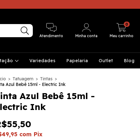
0
Atendimento
Minha conta
Meu carrinho
ntação
Variedades
Papelaria
Outlet
Blog
cio
>
Tatuagem
>
Tintas
>
nta Azul Bebê 15ml - Electric Ink
inta Azul Bebê 15ml -
lectric Ink
R$55,50
$49,95
com
Pix