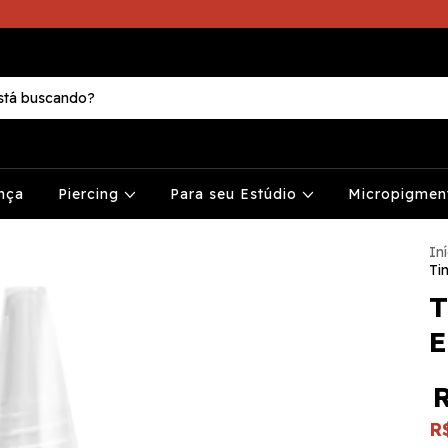
nça
Piercing
Para seu Estúdio
Micropigme
Iní
Ti
T
E
R