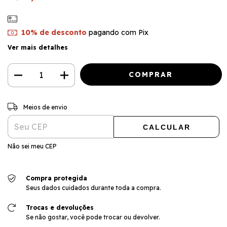
10% de desconto
pagando com Pix
Ver mais detalhes
ALTERAR CEP
Entregas para o CEP:
Meios de envio
CALCULAR
Não sei meu CEP
Compra protegida
Seus dados cuidados durante toda a compra.
Trocas e devoluções
Se não gostar, você pode trocar ou devolver.