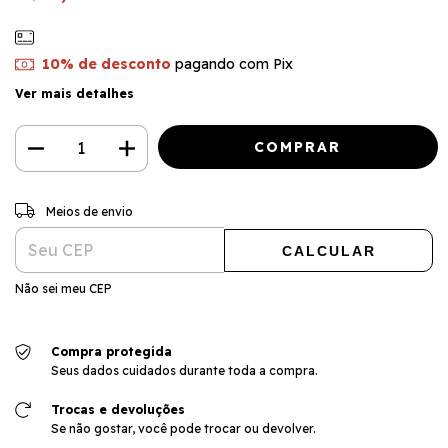
10% de desconto
pagando com Pix
Ver mais detalhes
ALTERAR CEP
Entregas para o CEP:
Meios de envio
CALCULAR
Não sei meu CEP
Compra protegida
Seus dados cuidados durante toda a compra.
Trocas e devoluções
Se não gostar, você pode trocar ou devolver.