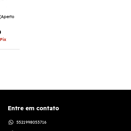
(Aperto
0
Pix
Entre em contato
5521998053716