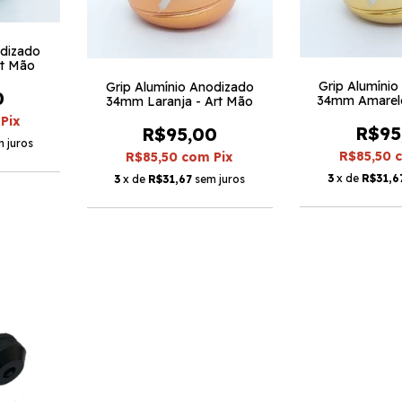
odizado
rt Mão
Grip Alumíni
Grip Alumínio Anodizado
0
34mm Amarelo
34mm Laranja - Art Mão
Pix
R$95
R$95,00
 juros
R$85,50
R$85,50
com
Pix
3
x de
R$31,6
3
x de
R$31,67
sem juros