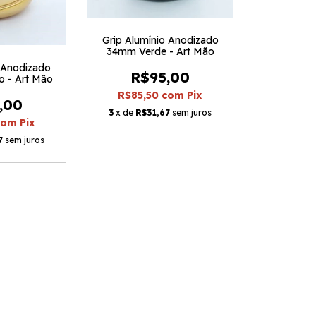
Grip Alumínio Anodizado
34mm Verde - Art Mão
o Anodizado
R$95,00
 - Art Mão
R$85,50
com
Pix
,00
3
x de
R$31,67
sem juros
com
Pix
7
sem juros