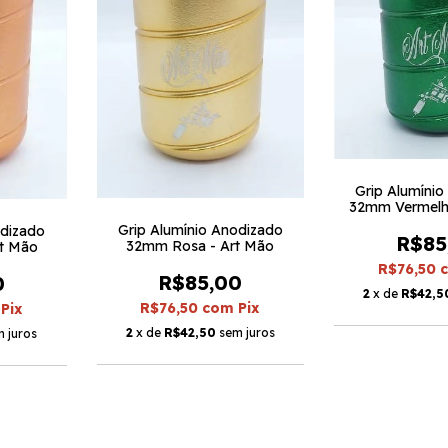
Grip Alumíni
32mm Vermelh
Grip Alumínio Anodizado
odizado
R$85
32mm Rosa - Art Mão
rt Mão
R$76,50
R$85,00
0
2
x de
R$42,5
R$76,50
com
Pix
Pix
2
x de
R$42,50
sem juros
 juros