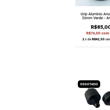
Grip Alumínio An
32mm Verde - A
R$85,0
R$76,50
com
2
x de
R$42,50
sem
ESGOTADO