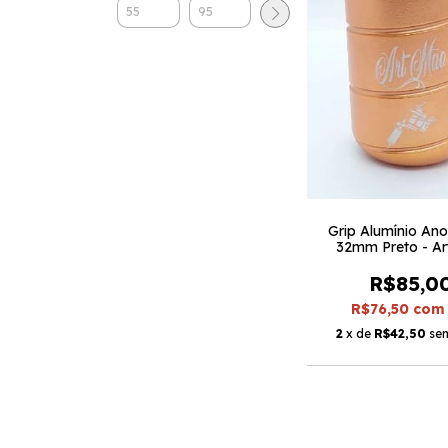
Grip Alumínio An
32mm Preto - A
R$85,0
R$76,50
com
2
x de
R$42,50
sem