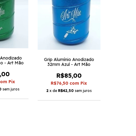
o Anodizado
Grip Alumínio Anodizado
o - Art Mão
32mm Azul - Art Mão
,00
R$85,00
com
Pix
R$76,50
com
Pix
0
sem juros
2
x de
R$42,50
sem juros