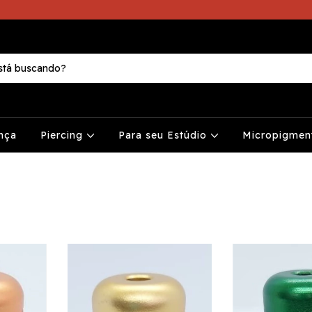
nça
Piercing
Para seu Estúdio
Micropigme