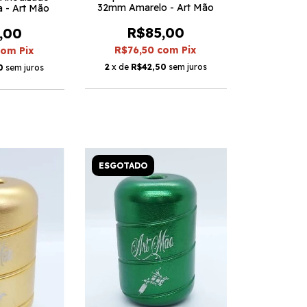
32mm Amarelo - Art Mão
 - Art Mão
R$85,00
,00
R$76,50
com
Pix
com
Pix
2
x de
R$42,50
sem juros
0
sem juros
ESGOTADO