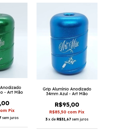
o Anodizado
Grip Alumínio Anodizado
o - Art Mão
34mm Azul - Art Mão
,00
R$95,00
com
Pix
R$85,50
com
Pix
7
sem juros
3
x de
R$31,67
sem juros