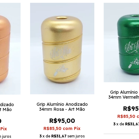
Grip Alumíni
34mm Vermelh
Grip Alumínio Anodizado
odizado
R$95
34mm Rosa - Art Mão
rt Mão
R$85,50
R$95,00
0
3
x de
R$31,6
R$85,50
com
Pix
Pix
3
x de
R$31,67
sem juros
 juros