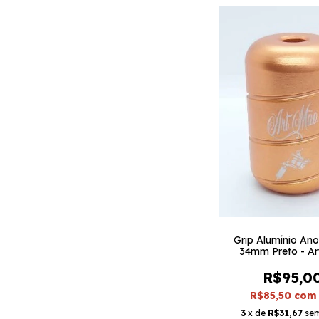
Grip Alumínio An
34mm Preto - A
R$95,0
R$85,50
com
3
x de
R$31,67
sem