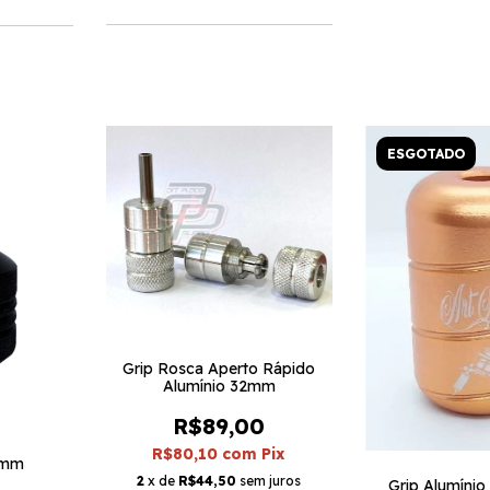
ESGOTADO
Grip Rosca Aperto Rápido
Alumínio 32mm
R$89,00
R$80,10
com
Pix
5mm
2
x de
R$44,50
sem juros
Grip Alumíni