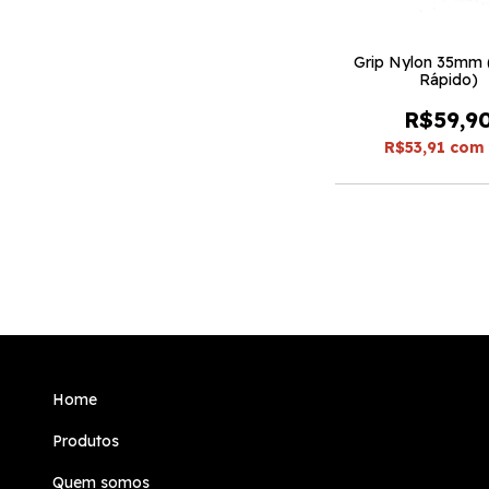
Grip Nylon 35mm 
Rápido)
R$59,9
R$53,91
com
Home
Produtos
Quem somos