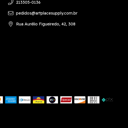
213305-0136
pedidos@artplacesupply.com.br
Rua Aurélio Figueiredo, 42, 308