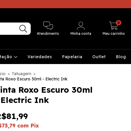
0
Atendimento
Minha conta
Meu carrinho
ntação
Variedades
Papelaria
Outlet
Blog
cio
>
Tatuagem
>
nta Roxo Escuro 30ml - Electric Ink
inta Roxo Escuro 30ml
 Electric Ink
R$81,99
$73,79
com
Pix