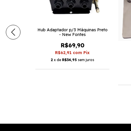
Hub Adaptador p/3 Máquinas Preto
- New Fontes
R$69,90
R$62,91
com
Pix
 Electric Ink
2
x de
R$34,95
sem juros
0
Pix