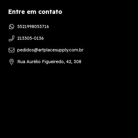
Entre em contato
5521998053716
213305-0136
pedidos@artplacesupply.com.br
Rua Aurélio Figueiredo, 42, 308