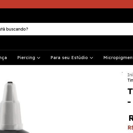
nça
Piercing
Para seu Estúdio
Micropigme
Iní
Ti
T
-
R