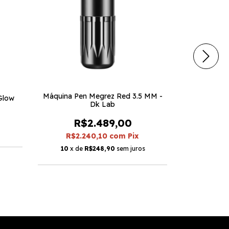
Máquina Pen Megrez Red 3.5 MM -
 Glow
Tinta Amare
Dk Lab
R$2.489,00
R$2.240,10
com
Pix
R$
10
x de
R$248,90
sem juros