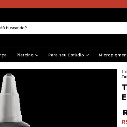
nça
Piercing
Para seu Estúdio
Micropigme
Iní
Ti
T
E
R