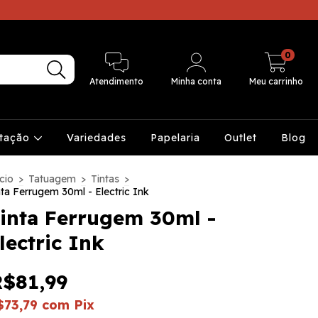
0
Atendimento
Minha conta
Meu carrinho
ntação
Variedades
Papelaria
Outlet
Blog
cio
>
Tatuagem
>
Tintas
>
nta Ferrugem 30ml - Electric Ink
inta Ferrugem 30ml -
lectric Ink
R$81,99
$73,79
com
Pix