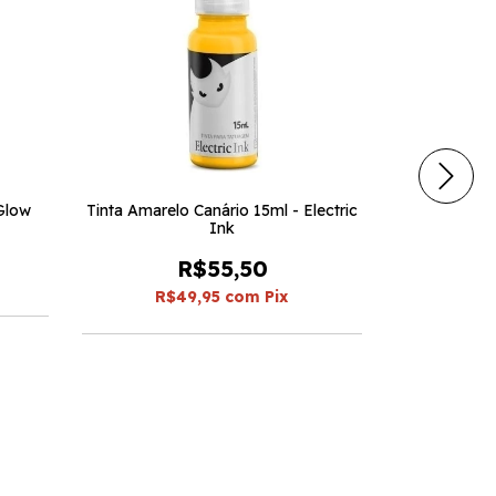
 Glow
Tinta Amarelo Canário 15ml - Electric
Tinta Amare
Ink
R$55,50
R$49,95
com
Pix
R$