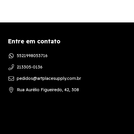
Entre em contato
5521998053716
213305-0136
pedidos@artplacesupply.com.br
Rua Aurélio Figueiredo, 42, 308