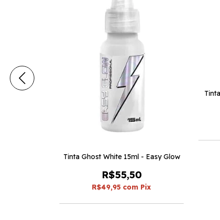
Tint
Tinta Ghost White 15ml - Easy Glow
- Electric Ink
R$55,50
0
R$49,95
com
Pix
Pix