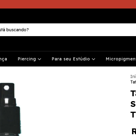
nça
Piercing
Para seu Estúdio
Micropigme
Iní
Ta
T
S
T