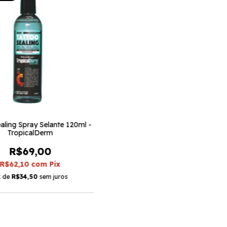
aling Spray Selante 120ml -
TropicalDerm
R$69,00
R$62,10
com
Pix
x de
R$34,50
sem juros