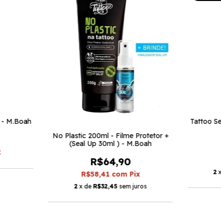
l - M.Boah
Tattoo Se
No Plastic 200ml - Filme Protetor +
(Seal Up 30ml ) - M.Boah
x
R$64,90
2
R$58,41
com
Pix
2
x de
R$32,45
sem juros