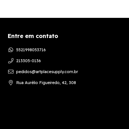
Entre em contato
5521998053716
213305-0136
pedidos@artplacesupply.com.br
Rua Aurélio Figueiredo, 42, 308