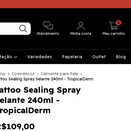
0
Atendimento
Minha conta
Meu carrinho
ntação
Variedades
Papelaria
Outlet
Blog
cio
>
Cosméticos
>
Calmante para Pele
>
ttoo Sealing Spray Selante 240ml - TropicalDerm
attoo Sealing Spray
elante 240ml -
ropicalDerm
R$109,00