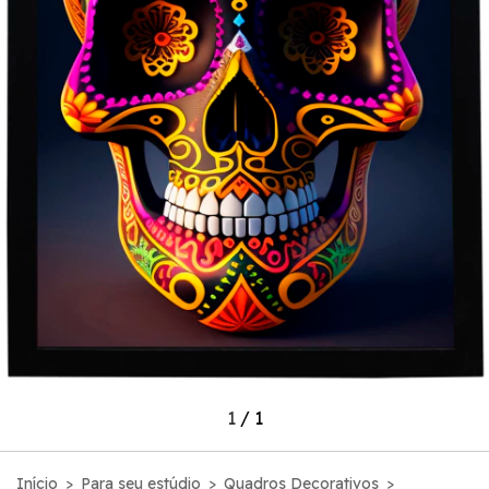
1
/
1
Início
>
Para seu estúdio
>
Quadros Decorativos
>