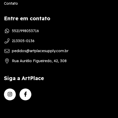
Contato
Entre em contato
5521998053716
213305-0136
pedidos@artplacesupply.com.br
Rua Aurélio Figueiredo, 42, 308
Siga a ArtPlace