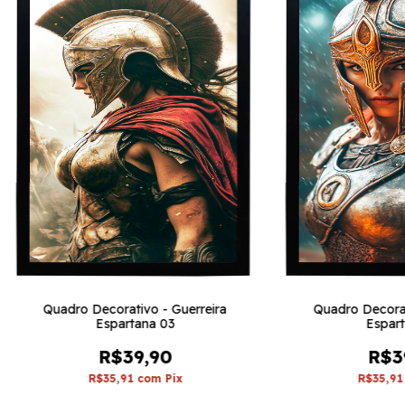
Quadro Decorativo - Guerreira
Quadro Decorat
Espartana 03
Espart
R$39,90
R$3
R$35,91
com
Pix
R$35,9