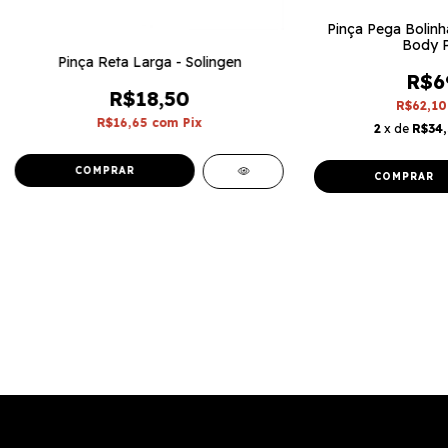
Pinça Pega Bolinh
Body P
Pinça Reta Larga - Solingen
R$6
R$18,50
R$62,1
R$16,65
com
Pix
2
x de
R$34