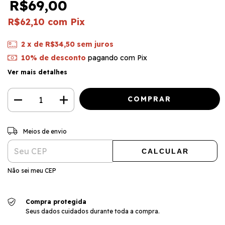
R$69,00
R$62,10
com
Pix
2
x de
R$34,50
sem juros
10% de desconto
pagando com Pix
Ver mais detalhes
ALTERAR CEP
Entregas para o CEP:
Meios de envio
CALCULAR
Não sei meu CEP
Compra protegida
Seus dados cuidados durante toda a compra.