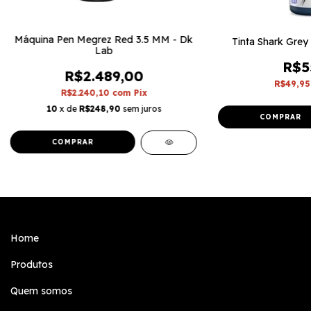
Máquina Pen Megrez Red 3.5 MM - Dk
Tinta Shark Grey
Lab
R$5
R$2.489,00
R$49,9
R$2.240,10
com
Pix
10
x de
R$248,90
sem juros
Home
Produtos
Quem somos