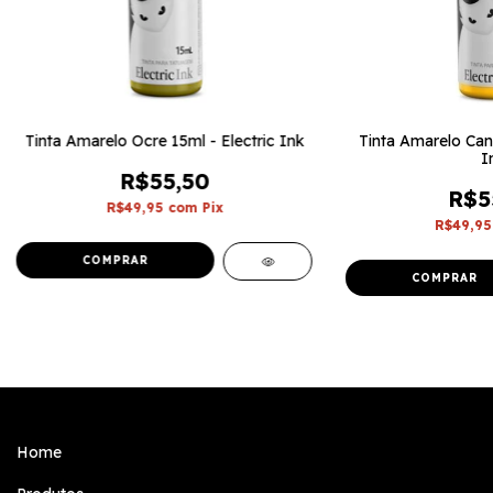
Tinta Amarelo Ocre 15ml - Electric Ink
Tinta Amarelo Caná
I
R$55,50
R$5
R$49,95
com
Pix
R$49,9
Home