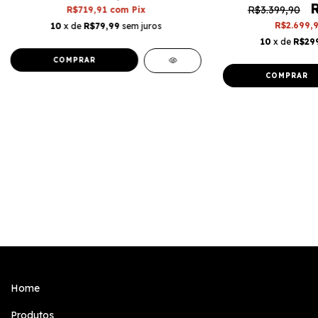
R
R$3.399,90
R$719,91
com
Pix
R$2.699,
10
x de
R$79,99
sem juros
10
x de
R$29
Home
Produtos