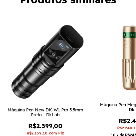
Máquina Pen Megr
Dk 
Máquina Pen New DK-W1 Pro 3.5mm
Preto - DkLab
R$2.4
R$2.399,00
R$2.240,
R$2.159,10
com
Pix
10
x de
R$24