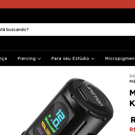
nça
Piercing
Para seu Estúdio
Micropigme
Iní
Má
M
K
R