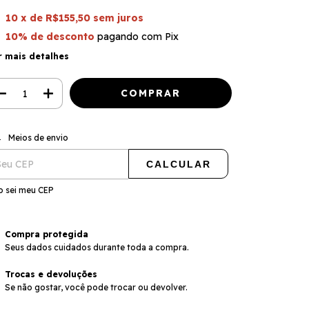
10
x de
R$155,50
sem juros
10% de desconto
pagando com Pix
r mais detalhes
ALTERAR CEP
regas para o CEP:
Meios de envio
CALCULAR
o sei meu CEP
Compra protegida
Seus dados cuidados durante toda a compra.
Trocas e devoluções
Se não gostar, você pode trocar ou devolver.