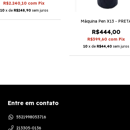
R$2.240,10
com
Pix
10
x de
R$248,90
sem juros
Máquina Pen X13 - PRET
R$444,00
R$399,60
com
Pix
10
x de
R$44,40
sem juros
Entre em contato
5521998053716
213305-0136