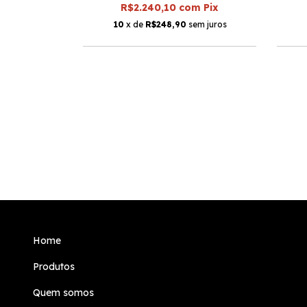
R$2.240,10
com
Pix
em juros
10
x de
R$248,90
sem juros
Home
Produtos
Quem somos