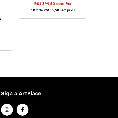
R$1.399,50
com
Pix
Máqui
10
x de
R$155,50
sem juros
R$1.199
A
R$8
10
x d
Siga a ArtPlace