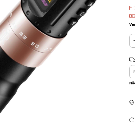
Ve
Ent
Nã