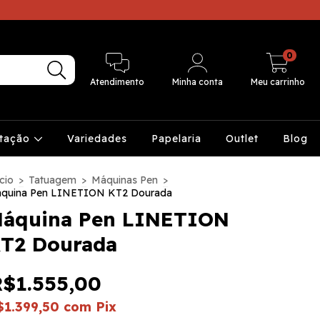
0
Atendimento
Minha conta
Meu carrinho
ntação
Variedades
Papelaria
Outlet
Blog
cio
>
Tatuagem
>
Máquinas Pen
>
quina Pen LINETION KT2 Dourada
áquina Pen LINETION
T2 Dourada
R$1.555,00
$1.399,50
com
Pix