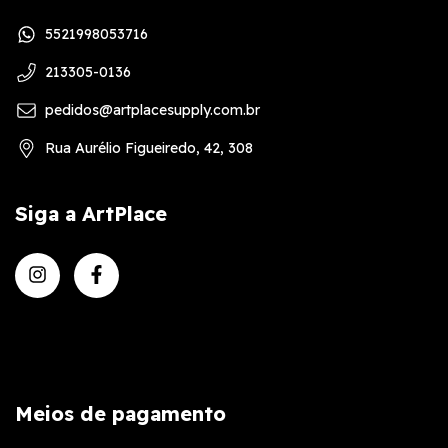
5521998053716
213305-0136
pedidos@artplacesupply.com.br
Rua Aurélio Figueiredo, 42, 308
Siga a ArtPlace
Meios de pagamento