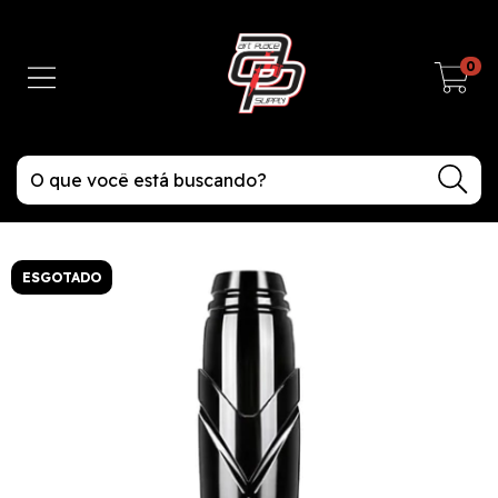
0
ESGOTADO