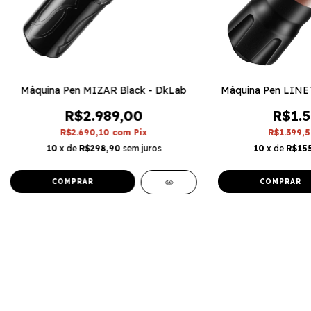
Máquina Pen MIZAR Black - DkLab
Máquina Pen LINE
R$2.989,00
R$1.5
R$2.690,10
com
Pix
R$1.399,
10
x de
R$298,90
sem juros
10
x de
R$15