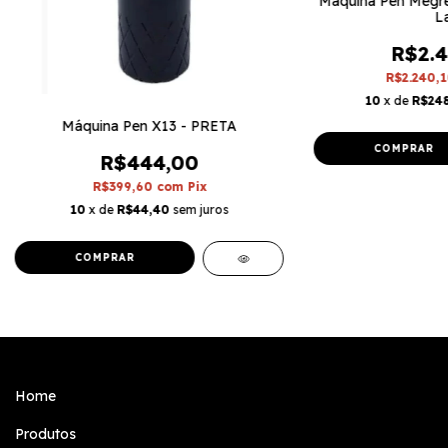
Máquina Pen Megre
L
R$2.4
R$2.240,
10
x de
R$24
Máquina Pen X13 - PRETA
R$444,00
R$399,60
com
Pix
10
x de
R$44,40
sem juros
Home
Produtos