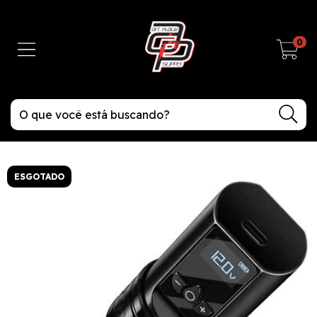
0
ESGOTADO