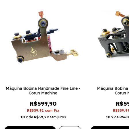
Máquina Bobina Handmade Fine Line -
Máquina Bobina B
Corun Machine
Corun 
R$599,90
R$59
R$539,91
com
Pix
R$539,9
10
x de
R$59,99
sem juros
10
x de
R$60