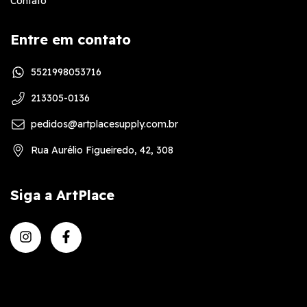
Contato
Entre em contato
5521998053716
213305-0136
pedidos@artplacesupply.com.br
Rua Aurélio Figueiredo, 42, 308
Siga a ArtPlace