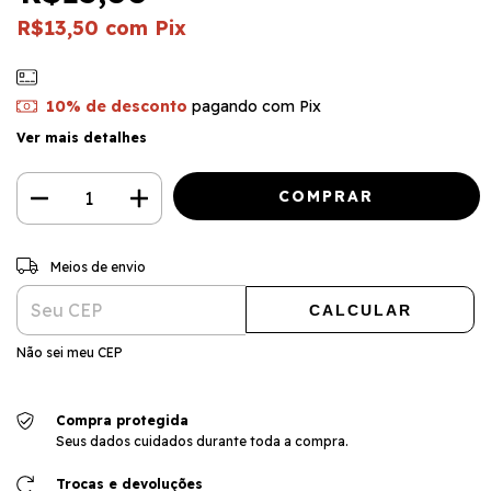
R$13,50
com
Pix
10% de desconto
pagando com Pix
Ver mais detalhes
ALTERAR CEP
Entregas para o CEP:
Meios de envio
CALCULAR
Não sei meu CEP
Compra protegida
Seus dados cuidados durante toda a compra.
Trocas e devoluções