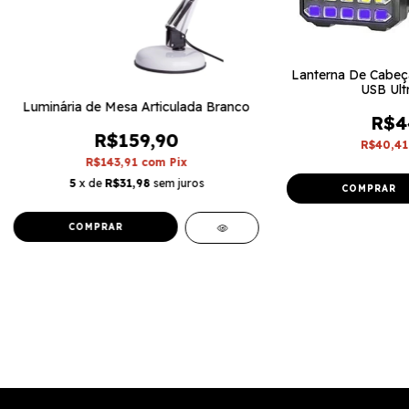
Lanterna De Cabeç
USB Ultr
Luminária de Mesa Articulada Branco
R$4
R$159,90
R$40,4
R$143,91
com
Pix
5
x de
R$31,98
sem juros