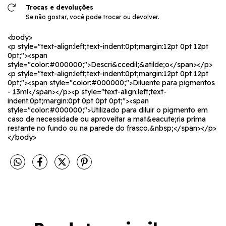
Trocas e devoluções
Se não gostar, você pode trocar ou devolver.
<body>
<p style="text-align:left;text-indent:0pt;margin:12pt 0pt 12pt
0pt;"><span
style="color:#000000;">Descri&ccedil;&atilde;o</span></p>
<p style="text-align:left;text-indent:0pt;margin:12pt 0pt 12pt
0pt;"><span style="color:#000000;">Diluente para pigmentos
- 13ml</span></p><p style="text-align:left;text-
indent:0pt;margin:0pt 0pt 0pt 0pt;"><span
style="color:#000000;">Utilizado para diluir o pigmento em
caso de necessidade ou aproveitar a mat&eacute;ria prima
restante no fundo ou na parede do frasco.&nbsp;</span></p>
</body>