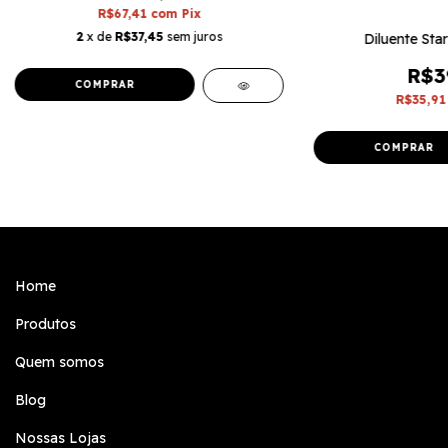
R$67,41
com
Pix
2
x de
R$37,45
sem juros
Diluente Sta
R$3
R$35,9
Home
Produtos
Quem somos
Blog
Nossas Lojas