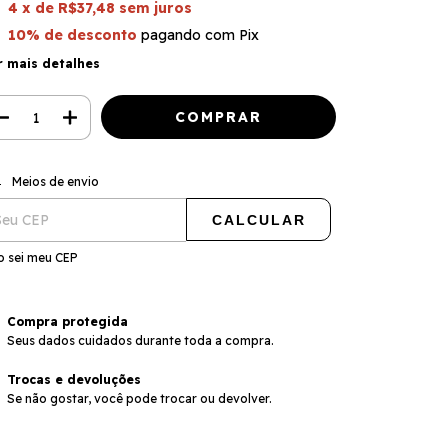
4
x de
R$37,48
sem juros
10% de desconto
pagando com Pix
r mais detalhes
ALTERAR CEP
regas para o CEP:
Meios de envio
CALCULAR
o sei meu CEP
Compra protegida
Seus dados cuidados durante toda a compra.
Trocas e devoluções
Se não gostar, você pode trocar ou devolver.