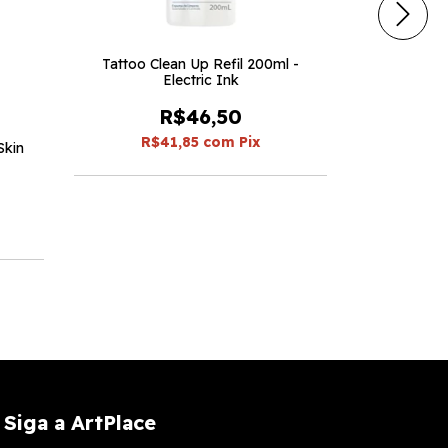
Tattoo Clean Up Refil 200ml -
Tinta Amare
Electric Ink
R$46,50
R$41,85
com
Pix
R$
Skin
Siga a ArtPlace