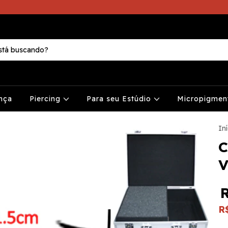
nça
Piercing
Para seu Estúdio
Micropigme
Iní
C
V
R