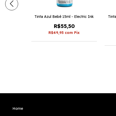
ed 3.5 MM -
Tinta Azul Bebê 15ml - Electric Ink
Tint
R$55,50
00
R$49,95
com
Pix
m
Pix
em juros
Home