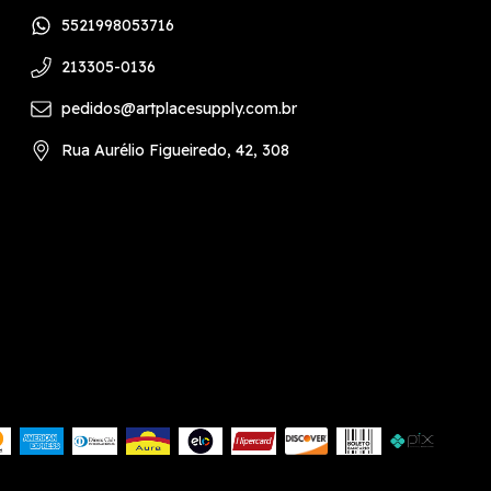
5521998053716
213305-0136
pedidos@artplacesupply.com.br
Rua Aurélio Figueiredo, 42, 308