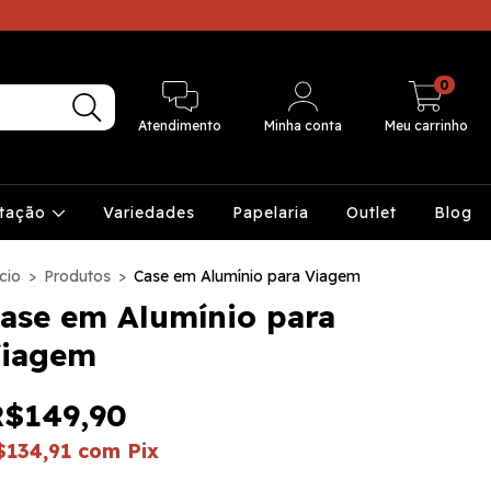
0
Atendimento
Minha conta
Meu carrinho
ntação
Variedades
Papelaria
Outlet
Blog
cio
>
Produtos
>
Case em Alumínio para Viagem
ase em Alumínio para
iagem
R$149,90
$134,91
com
Pix