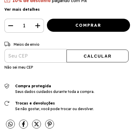
10% de desconto
pagando com Pix
Ver mais detalhes
ALTERAR CEP
Entregas para o CEP:
Meios de envio
CALCULAR
Não sei meu CEP
Compra protegida
Seus dados cuidados durante toda a compra.
Trocas e devoluções
Se não gostar, você pode trocar ou devolver.