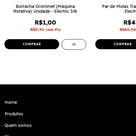
Borracha Grommet (Máquina
Par de Molas Traç
Rotativa) Unidade - Electric Ink
Electr
R$1,00
R$4
R$0,90
com
Pix
R$40,5
Home
Produtos
Quem somos