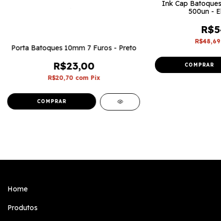
Ink Cap Batoques 
500un - El
R$5
R$48,6
Porta Batoques 10mm 7 Furos - Preto
R$23,00
R$20,70
com
Pix
Home
Produtos