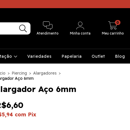
0
Atendimento
Minha conta
Meu carrinho
ntação
Variedades
Papelaria
Outlet
Blog
cio
>
Piercing
>
Alargadores
>
argador Aço 6mm
largador Aço 6mm
R$6,60
$5,94
com
Pix