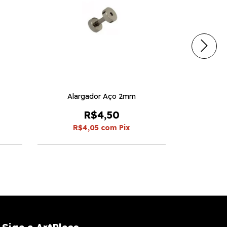
Alargador Aço 2mm
Alar
R$4,50
R$4,05
com
Pix
R$