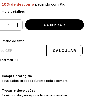
10% de desconto
pagando com Pix
r mais detalhes
ALTERAR CEP
regas para o CEP:
Meios de envio
CALCULAR
o sei meu CEP
Compra protegida
Seus dados cuidados durante toda a compra.
Trocas e devoluções
Se não gostar, você pode trocar ou devolver.