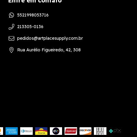
Entre em contato
5521998053716
213305-0136
pedidos@artplacesupply.com.br
Rua Aurélio Figueiredo, 42, 308