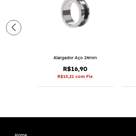
 12mm
Alargador Aço 24mm
R$16,90
Pix
R$15,21
com
Pix
Home