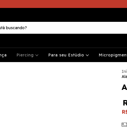
nça
Piercing
Para seu Estúdio
Micropigme
Iní
Al
A
R